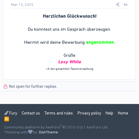
Mar 10, 2025
#6
Herzlichen Glückwunsch!
Du konntest uns im Gespräch überzeugen.
Hiermit wird deine Bewerbung
angenommen
.
Grüße
Lexy White
i.A. der gesamten Teamverwaltung
Not open for further replies.
Fury
Contact us
Terms and rules
Privacy policy
Help
Home
R
S
®
Community platform by XenForo
S
© 2010-2021 XenForo Ltd.
Theming with
by:
DohTheme