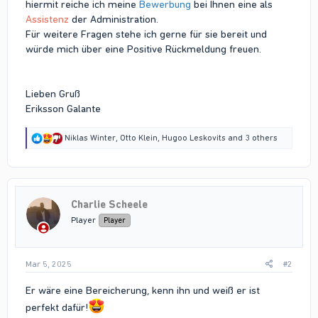
hiermit reiche ich meine
Bewerbung
bei Ihnen eine als
Assistenz
der Administration.
Für weitere Fragen stehe ich gerne für sie bereit und
würde mich über eine Positive Rückmeldung freuen.
Lieben Gruß
Eriksson Galante
R
Niklas Winter
,
Otto Klein
,
Hugoo Leskovits
and 3 others
e
a
c
t
i
Charlie Scheele
o
n
Player
Player
s
:
Mar 5, 2025
#2
Er wäre eine Bereicherung, kenn ihn und weiß er ist
perfekt dafür!