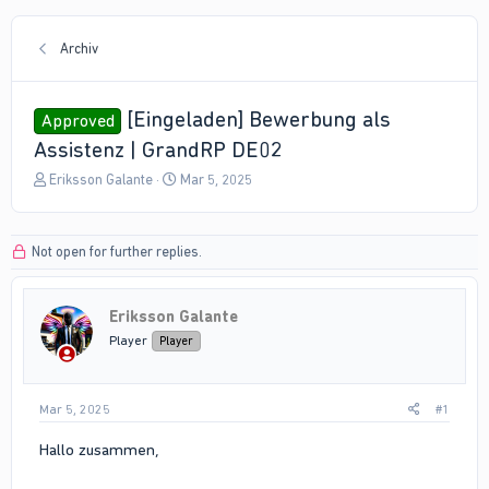
Archiv
[Eingeladen] Bewerbung als
Approved
Assistenz | GrandRP DE02
T
S
Eriksson Galante
Mar 5, 2025
h
t
r
a
e
r
Not open for further replies.
a
t
d
d
s
a
Eriksson Galante
t
t
a
e
Player
Player
r
t
e
Mar 5, 2025
#1
r
Hallo zusammen,