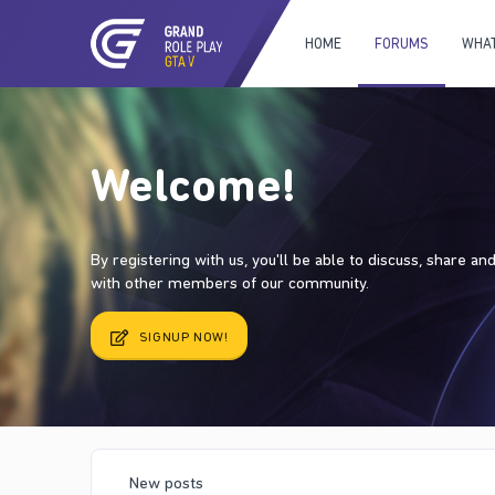
HOME
FORUMS
WHAT
Welcome!
By registering with us, you'll be able to discuss, share a
with other members of our community.
SIGNUP NOW!
New posts