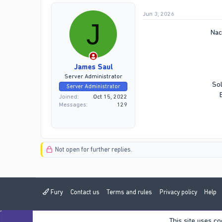
Jun 3, 2026
J
Nac
James Saul
Server Administrator
Sol
Server Administrator
Joined
Oct 15, 2022
Messages
129
Not open for further replies.
Fury
Contact us
Terms and rules
Privacy policy
Help
This site uses co