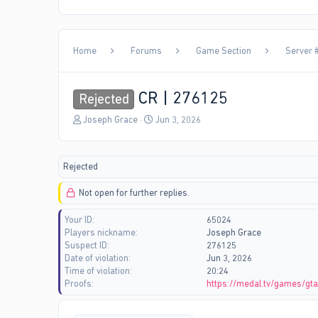
Home
Forums
Game Section
Server #
CR | 276125
Rejected
T
S
Joseph Grace
Jun 3, 2026
h
t
r
a
e
r
Rejected
a
t
d
d
Not open for further replies.
s
a
t
t
Your ID
65024
a
e
Players nickname
Joseph Grace
r
Suspect ID
276125
t
Date of violation
Jun 3, 2026
e
Time of violation
20:24
r
Proofs
https://medal.tv/games/