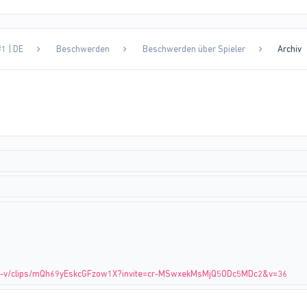
1 | DE
Beschwerden
Beschwerden über Spieler
Archiv
gta-v/clips/mQh69yEskcGFzow1X?invite=cr-MSwxekMsMjQ5ODc5MDc2&v=36