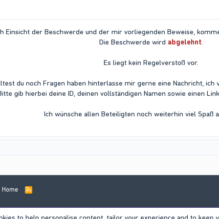
h Einsicht der Beschwerde und der mir vorliegenden Beweise, komme
Die Beschwerde wird
abgelehnt
.
Es liegt kein Regelverstoß vor.
ltest du noch Fragen haben hinterlasse mir gerne eine Nachricht, ich 
Bitte gib hierbei deine ID, deinen vollständigen Namen sowie einen Li
Ich wünsche allen Beteiligten noch weiterhin viel Spaß a
Home
R
S
S
okies to help personalise content, tailor your experience and to keep yo