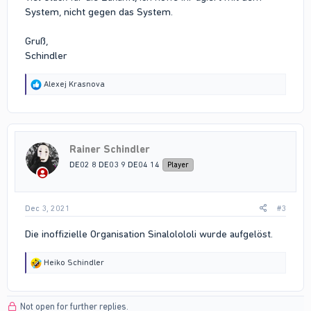
System, nicht gegen das System.
Gruß,
Schindler
R
Alexej Krasnova
e
a
c
t
i
Rainer Schindler
o
n
DE02 8 DE03 9 DE04 14
Player
s
:
Dec 3, 2021
#3
Die inoffizielle Organisation Sinalolololi wurde aufgelöst.
R
Heiko Schindler
e
a
c
Not open for further replies.
t