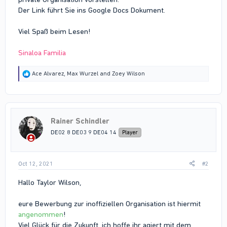
Der Link führt Sie ins Google Docs Dokument.
Viel Spaß beim Lesen!
Sinaloa Familia
R
Ace Alvarez
,
Max Wurzel
and
Zoey Wilson
e
a
c
t
i
Rainer Schindler
o
n
DE02 8 DE03 9 DE04 14
Player
s
:
Oct 12, 2021
#2
Hallo Taylor Wilson,
eure Bewerbung zur inoffiziellen Organisation ist hiermit
angenommen
!
Viel Glück für die Zukunft, ich hoffe ihr agiert mit dem