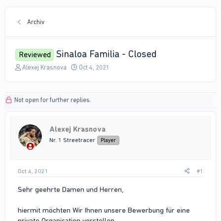
Archiv
Sinaloa Familia - Closed
Reviewed
T
S
Alexej Krasnova
Oct 4, 2021
h
t
r
a
e
r
Not open for further replies.
a
t
d
d
s
a
Alexej Krasnova
t
t
a
e
Nr. 1 Streetracer
Player
r
t
e
Oct 4, 2021
#1
r
Sehr geehrte Damen und Herren,
hiermit möchten Wir Ihnen unsere Bewerbung für eine
private Organisation vorstellen.