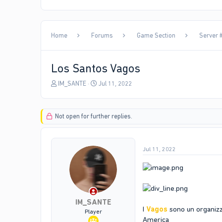
Home
Forums
Game Section
Server #
Los Santos Vagos
T
S
IM_SANTE
Jul 11, 2022
h
t
r
a
e
r
Not open for further replies.
a
t
d
d
s
a
t
t
Jul 11, 2022
a
e
r
t
e
r
IM_SANTE
I
Vagos
sono un organizz
Player
America