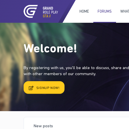
HOME
FORUMS
WHAT
Welcome!
By registering with us, you'll be able to discuss, share a
with other members of our community.
SIGNUP NOW!
New posts