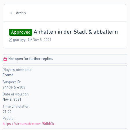
Archiv
Anhalten in der Stadt & abballern
Approved
T
S
guirlyyy
Nov 8, 2021
h
t
r
a
e
r
Not open for further replies.
a
t
d
d
Players nickname
s
a
Fremd
t
t
a
e
Suspect ID
r
24436 & 4303
t
Date of violation
e
Nov 8, 2021
r
Time of violation
21:20
Proofs
https://streamable.com/5dhf0k