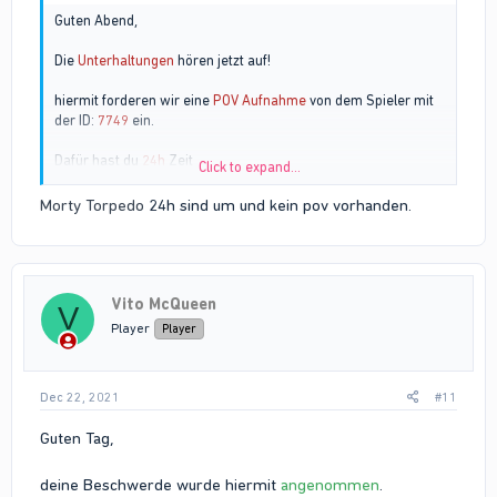
Guten Abend,
Die
Unterhaltungen
hören jetzt auf!
hiermit forderen wir eine
POV Aufnahme
von dem Spieler mit
der ID:
7749
ein.
Dafür hast du
24h
Zeit
Click to expand...
MfG
Morty Torpedo
24h sind um und kein pov vorhanden.
Morty
Vito McQueen
V
Player
Player
Dec 22, 2021
#11
Guten Tag,
deine Beschwerde wurde hiermit
angenommen
.