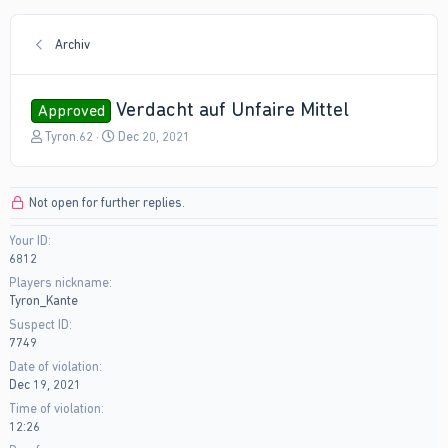
Archiv
Verdacht auf Unfaire Mittel
Approved
T
S
Tyron.62
Dec 20, 2021
h
t
r
a
e
r
Not open for further replies.
a
t
d
d
Your ID
s
a
6812
t
t
a
e
Players nickname
r
Tyron_Kante
t
Suspect ID
e
7749
r
Date of violation
Dec 19, 2021
Time of violation
12:26