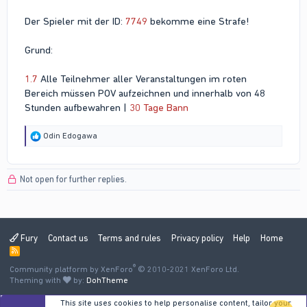
Der Spieler mit der ID:
7749
bekomme eine Strafe!
Grund:
1.7
Alle Teilnehmer aller Veranstaltungen im roten
Bereich müssen POV aufzeichnen und innerhalb von 48
Stunden aufbewahren |
30 Tage Bann
R
Odin Edogawa
e
a
c
Not open for further replies.
t
i
o
n
s
:
Fury
Contact us
Terms and rules
Privacy policy
Help
Home
R
S
®
Community platform by XenForo
S
© 2010-2021 XenForo Ltd.
Theming with
by:
DohTheme
This site uses cookies to help personalise content, tailor your