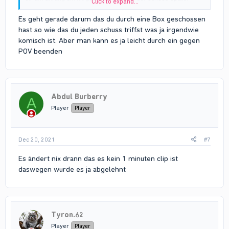
Click to expand...
ankam oder eher gesagt vorher.
Es geht gerade darum das du durch eine Box geschossen
Grand Theft Auto V 2021.12.19 - 12.21.02.03.DVR_Trim
hast so wie das du jeden schuss triffst was ja irgendwie
Watch "Grand Theft Auto V 2021.12.19 -
komisch ist. Aber man kann es ja leicht durch ein gegen
12.21.02.03.DVR_Trim" on Streamable.
POV beenden
streamable.com
in diesem clip hast du 4 sekunden bevor ich dich getötet habe
gesagt er hat mich 2 hits und direkt tot obhwol ich dich später
getötet habe und man sieht wenn man stoppt wie dein clip lagt
es stopt immer und bist dann halt mit dein fadenkreuz direkt
Abdul Burberry
A
wo anders
Player
Player
Dec 20, 2021
#7
Es ändert nix drann das es kein 1 minuten clip ist
daswegen wurde es ja abgelehnt
Tyron.62
Player
Player