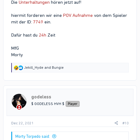
Die
Unterhaltungen
hören jetzt auf!
hiermit forderen wir eine
POV Aufnahme
von dem Spieler
mit der ID:
7749
ein.
Dafür hast du
24h
Zeit
MfG
Morty
R
Jekill_Hyde
and
Bungie
e
a
c
t
i
godeless
o
n
$ GODELESS HVH $
Player
s
:
Dec 22, 2021
#10
Morty Torpedo said: