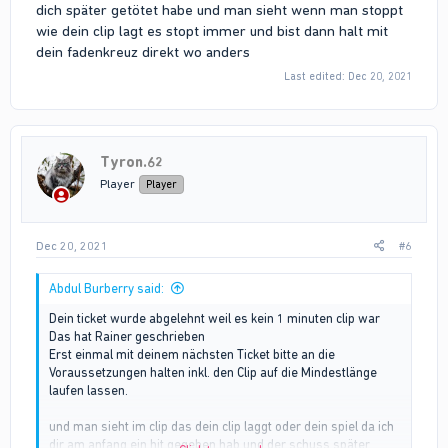
dich später getötet habe und man sieht wenn man stoppt
wie dein clip lagt es stopt immer und bist dann halt mit
dein fadenkreuz direkt wo anders
Last edited:
Dec 20, 2021
Tyron.62
Player
Player
Dec 20, 2021
#6
Abdul Burberry said:
Dein ticket wurde abgelehnt weil es kein 1 minuten clip war
Das hat Rainer geschrieben
Erst einmal mit deinem nächsten Ticket bitte an die
Voraussetzungen halten inkl. den Clip auf die Mindestlänge
laufen lassen.
und man sieht im clip das dein clip laggt oder dein spiel da ich
dir am anfang ein hit gegeben hab und der schuss später