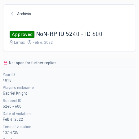
Archivio
NoN-RP ID 5240 - ID 600
Approved
T
S
Lirhax
Feb 6, 2022
h
t
r
a
e
r
Not open for further replies.
a
t
d
d
Your ID
s
a
4818
t
t
a
e
Players nickname
r
Gabriel Knight
t
Suspect ID
e
5240 - 600
r
Date of violation
Feb 6, 2022
Time of violation
13:14/25