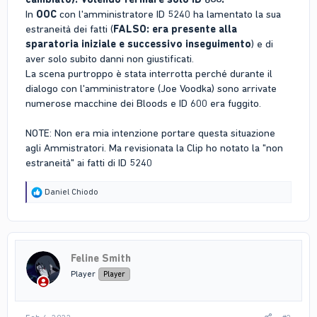
In
OOC
con l'amministratore ID 5240 ha lamentato la sua
estraneità dei fatti (
FALSO: era presente alla
sparatoria iniziale e successivo inseguimento
) e di
aver solo subito danni non giustificati.
La scena purtroppo è stata interrotta perché durante il
dialogo con l'amministratore (Joe Voodka) sono arrivate
numerose macchine dei Bloods e ID 600 era fuggito.
NOTE: Non era mia intenzione portare questa situazione
agli Ammistratori. Ma revisionata la Clip ho notato la "non
estraneità" ai fatti di ID 5240
R
Daniel Chiodo
e
a
c
t
i
Feline Smith
o
n
Player
Player
s
: