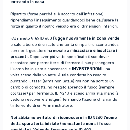
entrando in casa
.
Ripartito (forse perché si è accorto dell'infrazione)
riprendiamo l'inseguimento guardandoci bene dall'usare la
forza in quanto il nostro veicolo era di dimensioni inferiori.
-Al minuto
8.45
ID 600
Fugge nuovamente in zona verde
e sale a bordo di un'auto che tenta di ripartire scontrandosi
con noi. Il guidatore ha iniziato a
minacciare e insultare i
presenti.
Dopo aver più volte specificato il suo dover
accostare per permetterci di fermare il suo passeggero.
L'uomo ha iniziato a speronarci e
INVESTENDOMI
una
volta sceso dalla volante. A tale condotta ho reagito
puntando il taser (arma non letale) ma non ha sortito un
cambio di condotta, ho reagito aprendo il fuoco (sempre
col taser) per fermarlo. ID 5240 è sceso arma alla mano (si
vedono revolver e shotgun) fermando l'azione chiamando
l'intervento di un Amministratore.
Noi abbiamo evitato di riconoscere in ID 5240 l'uomo
della sparatoria iniziale (nonostante non si fosse
cambiato). Volendo fermare solo ID 600.