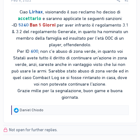
Feb 6, 2022
#2
Ciao
Lirhax
, visionando il suo reclamo ho deciso di
accettarlo
e saranno applicate le seguenti sanzioni:
-ID
5240
Ban 5 Giorni
per aver infranto il regolamento 3.1
& 3.2 del regolamento Generale, in quanto ha nominato un
membro della famiglia ed insultato per l'età OOC di un
player, offendendolo.
Per ID
600
, non c'e abuso di zona verde, in quanto voi
Statali avete tutto il diritto di continuare un'azione in zona
verde, anzi, sareste anche in vantaggio visto che lui non
può usare le armi. Sarebbe stato abuso di zona verde ed in
quel caso Combact Log se si fosse rintanato in casa, dove
voi non potevate continuare l'azione.
Grazie mille per la segnalazione, buon game e buona
giornata.​
R
Daniel Chiodo
e
a
c
Not open for further replies.
t
i
o