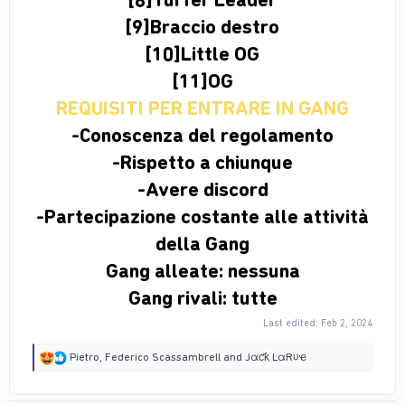
[9]Braccio destro
[10]Little OG
[11]OG
REQUISITI PER ENTRARE IN GANG
-Conoscenza del regolamento
-Rispetto a chiunque
-Avere discord
-Partecipazione costante alle attività
della Gang
Gang alleate: nessuna
Gang rivali: tutte
Last edited:
Feb 2, 2024
R
Pietro
,
Federico Scassambrell
and
Jαƈƙ LαRυҽ
e
a
c