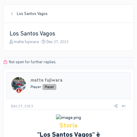
Los Santos Vagos
Los Santos Vagos
T
S
matte fujiwara
Dec 27, 2023
h
t
r
a
e
r
Not open for further replies.
a
t
d
d
s
a
matte fujiwara
t
t
a
e
Player
Player
r
t
e
Dec 27, 2023
#1
r
Storia
"Los Santos Vagos" è