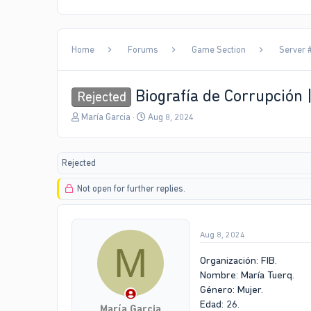
Home
Forums
Game Section
Server #
Biografía de Corrupción
Rejected
T
S
María Garcia
Aug 8, 2024
h
t
r
a
e
r
Rejected
a
t
d
d
Not open for further replies.
s
a
t
t
a
e
r
Aug 8, 2024
t
M
e
Organización: FIB.
r
Nombre: María Tuerq.
Género: Mujer.
Edad: 26.
María Garcia