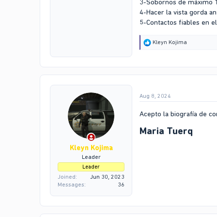
3-Sobornos de máximo 
4-Hacer la vista gorda an
5-Contactos fiables en el
R
Kleyn Kojima
e
a
c
t
i
o
Aug 8, 2024
n
s
:
Acepto la biografía de co
Maria Tuerq​
Kleyn Kojima
Leader
Leader
Joined
Jun 30, 2023
Messages
36