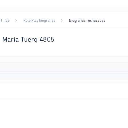
1 | ES
Role Play biografías
Biografías rechazadas
 | María Tuerq 4805