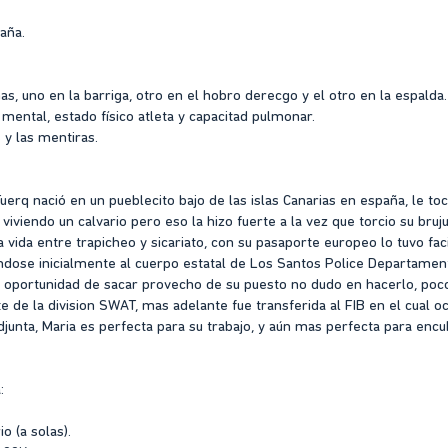
aña.
nas, uno en la barriga, otro en el hobro derecgo y el otro en la espalda.
 mental, estado físico atleta y capacitad pulmonar.
 y las mentiras.
uerq nació en un pueblecito bajo de las islas Canarias en españa, le toco
viviendo un calvario pero eso la hizo fuerte a la vez que torcio su bru
 vida entre trapicheo y sicariato, con su pasaporte europeo lo tuvo faci
endose inicialmente al cuerpo estatal de Los Santos Police Departamen
a oportunidad de sacar provecho de su puesto no dudo en hacerlo, poco
 de la division SWAT, mas adelante fue transferida al FIB en el cual oc
djunta, Maria es perfecta para su trabajo, y aún mas perfecta para encub
:
o (a solas).