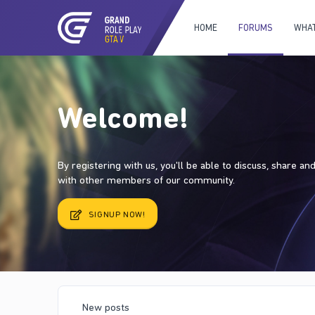
HOME
FORUMS
WHAT
Welcome!
By registering with us, you'll be able to discuss, share a
with other members of our community.
SIGNUP NOW!
New posts