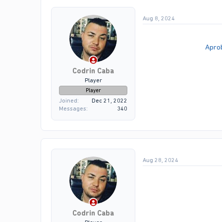
Aug 8, 2024
Aprob
Codrin Caba
Player
Player
Joined
Dec 21, 2022
Messages
340
Aug 28, 2024
Codrin Caba