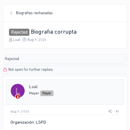
Biografías rechazadas
Biografia corrupta
Rejected
T
S
Lual
Aug 9, 2024
h
t
r
a
e
r
Rejected
a
t
d
d
Not open for further replies.
s
a
t
t
a
e
r
Lual
L
t
Player
Player
e
r
Aug 9, 2024
#1
Organización: LSPD