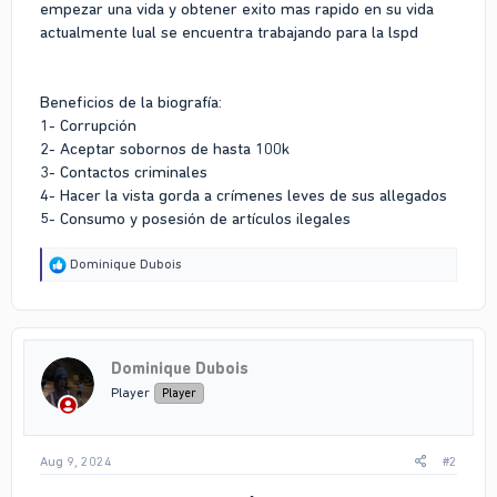
empezar una vida y obtener exito mas rapido en su vida
actualmente lual se encuentra trabajando para la lspd
Beneficios de la biografía:
1- Corrupción
2- Aceptar sobornos de hasta 100k
3- Contactos criminales
4- Hacer la vista gorda a crímenes leves de sus allegados
5- Consumo y posesión de artículos ilegales
R
Dominique Dubois
e
a
c
t
i
Dominique Dubois
o
n
Player
Player
s
:
Aug 9, 2024
#2