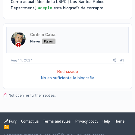
Como actual líder de la LSPD [ Los Santos Police
Department ]
acepto
esta biografía de corrupto.
Codrin Caba
Player
Player
Aug 11, 2024
#3
Rechazado
No es suficiente la biografia
Not open for further replies.
Fury
Contact us
Terms and rules
Privacy policy
Help
Home
R
S
®
S